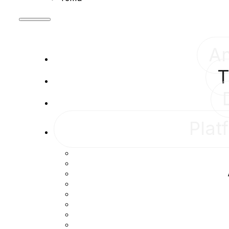
A
T
Plat