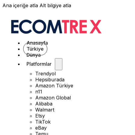
Ana içeriğe atla
Alt bilgiye atla
Anasayfa
Türkiye
Dünya
Platformlar
Trendyol
Hepsiburada
Amazon Türkiye
n11
Amazon Global
Alibaba
Walmart
Etsy
TikTok
eBay
Temu