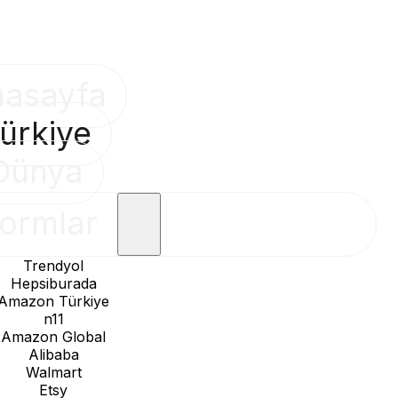
nasayfa
ürkiye
Dünya
formlar
Trendyol
Hepsiburada
Amazon Türkiye
n11
Amazon Global
Alibaba
Walmart
Etsy