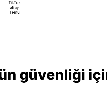
TikTok
eBay
Temu
ün güvenliği iç