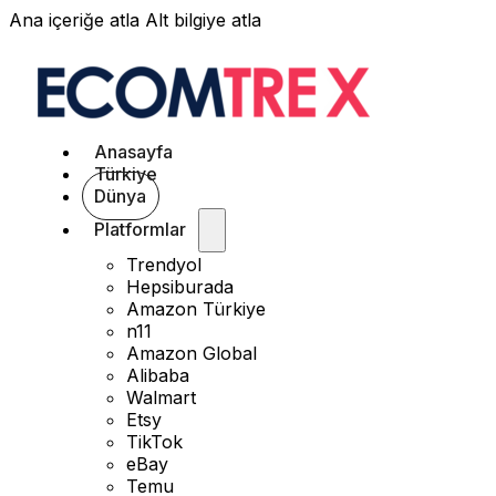
Ana içeriğe atla
Alt bilgiye atla
Anasayfa
Türkiye
Dünya
Platformlar
Trendyol
Hepsiburada
Amazon Türkiye
n11
Amazon Global
Alibaba
Walmart
Etsy
TikTok
eBay
Temu