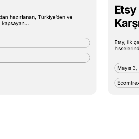
Etsy 
ından hazırlanan, Türkiye’den ve
Karş
eri kapsayan…
Etsy, ilk 
hisselerin
Mayıs 3,
Ecomtre