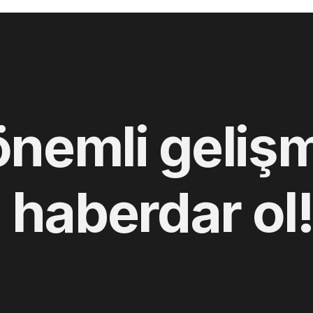
önemli gelişm
 haberdar ol