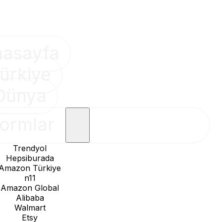
nasayfa
ürkiye
Dünya
formlar
Trendyol
Hepsiburada
Amazon Türkiye
n11
Amazon Global
Alibaba
Walmart
Etsy