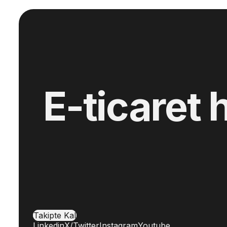
E-ticaret 
Takipte Kal
Linkedin
X/Twitter
Instagram
Youtube