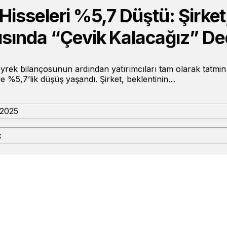
Hisseleri %5,7 Düştü: Şirket,
ısında “Çevik Kalacağız” De
çeyrek bilançosunun ardından yatırımcıları tam olarak tatm
de %5,7’lik düşüş yaşandı. Şirket, beklentinin…
 2025
x