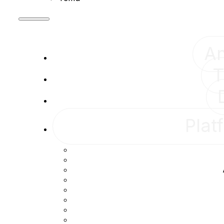
A
T
Plat