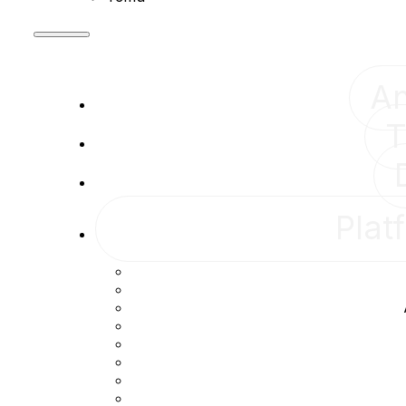
A
T
Plat