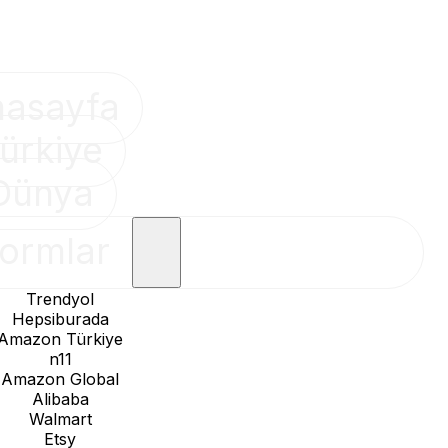
nasayfa
ürkiye
Dünya
formlar
Trendyol
Hepsiburada
Amazon Türkiye
n11
Amazon Global
Alibaba
Walmart
Etsy