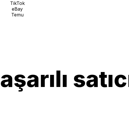
TikTok
eBay
Temu
şarılı satıcı