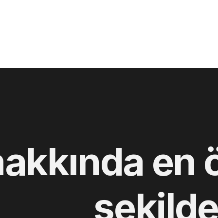
hakkında en 
şekilde