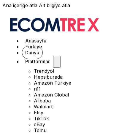
Ana içeriğe atla
Alt bilgiye atla
Anasayfa
Türkiye
Dünya
Platformlar
Trendyol
Hepsiburada
Amazon Türkiye
n11
Amazon Global
Alibaba
Walmart
Etsy
TikTok
eBay
Temu