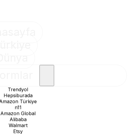
nasayfa
ürkiye
Dünya
formlar
Trendyol
Hepsiburada
Amazon Türkiye
n11
Amazon Global
Alibaba
Walmart
Etsy