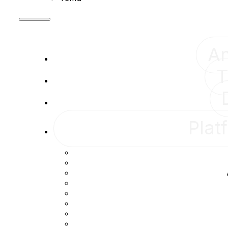
A
T
Plat