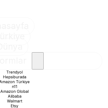
nasayfa
ürkiye
Dünya
formlar
Trendyol
Hepsiburada
Amazon Türkiye
n11
Amazon Global
Alibaba
Walmart
Etsy