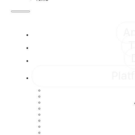
A
T
Plat