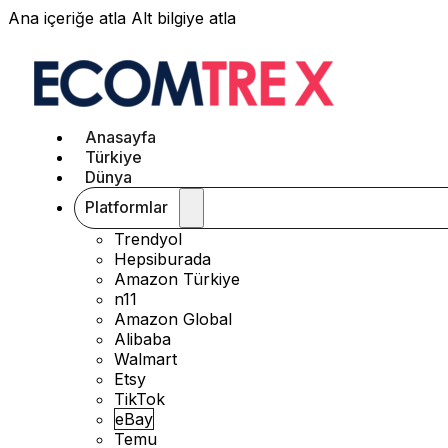
Ana içeriğe atla
Alt bilgiye atla
Anasayfa
Türkiye
Dünya
Platformlar
Trendyol
Hepsiburada
Amazon Türkiye
n11
Amazon Global
Alibaba
Walmart
Etsy
TikTok
eBay
Temu