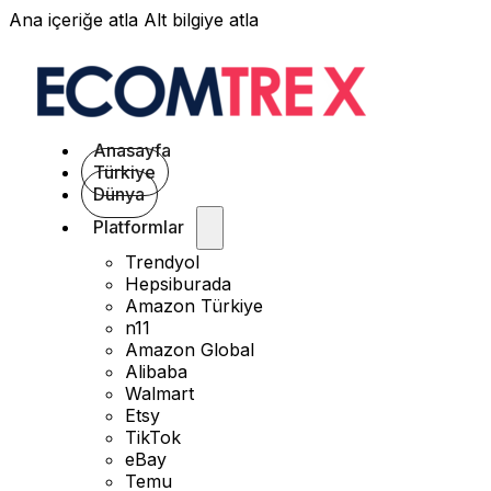
Ana içeriğe atla
Alt bilgiye atla
Anasayfa
Türkiye
Dünya
Platformlar
Trendyol
Hepsiburada
Amazon Türkiye
n11
Amazon Global
Alibaba
Walmart
Etsy
TikTok
eBay
Temu