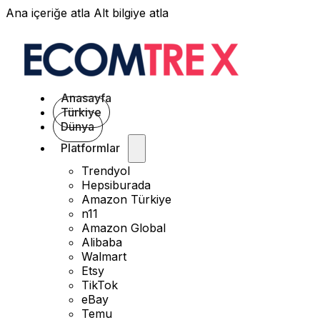
Ana içeriğe atla
Alt bilgiye atla
Anasayfa
Türkiye
Dünya
Platformlar
Trendyol
Hepsiburada
Amazon Türkiye
n11
Amazon Global
Alibaba
Walmart
Etsy
TikTok
eBay
Temu